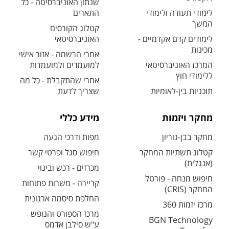
שנתון האוניברסיטה - כל
לימודי תעודה ולימודי
התארים
המשך
קטלוג הקורסים
לימודים קדם אקדמיים -
האוניברסיטאי
מכינות
אחרי הרשמה - אזור אישי
המרכז האוניברסיטאי
למועמדים ולמועמדות
ללימודי חוץ
אחרי שהתקבלת - כל מה
תוכניות בין-לאומיות
שצריך לדעת
מחקר ויזמות
מידע כללי
מחקר בבן-גוריון
מפות ודרכי הגעה
קטלוג תשתיות המחקר
חיפוש סגל ופרטי קשר
(אנגלית)
מכרזים - רכש ובינוי
חיפוש מנחה - פורטל
קריירה - משרות פתוחות
המחקר (CRIS)
החלפת סיסמה ארגונית
מרכז יזמות 360
מרכז הספורט והנופש
BGN Technology
ע"ש סילבן אדמס