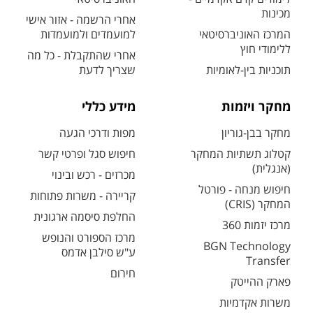
מכינות
אחרי הרשמה - אזור אישי
המרכז האוניברסיטאי
למועמדים ולמועמדות
ללימודי חוץ
אחרי שהתקבלת - כל מה
תוכניות בין-לאומיות
שצריך לדעת
מחקר ויזמות
מידע כללי
מחקר בבן-גוריון
מפות ודרכי הגעה
קטלוג תשתיות המחקר
חיפוש סגל ופרטי קשר
(אנגלית)
מכרזים - רכש ובינוי
חיפוש מנחה - פורטל
קריירה - משרות פתוחות
המחקר (CRIS)
החלפת סיסמה ארגונית
מרכז יזמות 360
מרכז הספורט והנופש
BGN Technology
ע"ש סילבן אדמס
Transfer
חירום
פארק ההייטק
משרות אקדמיות