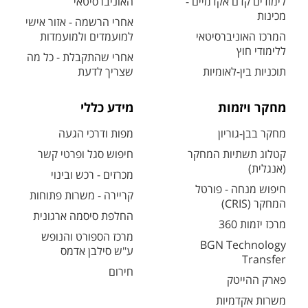
לימודים קדם אקדמיים -
האוניברסיטאי
מכינות
אחרי הרשמה - אזור אישי
המרכז האוניברסיטאי
למועמדים ולמועמדות
ללימודי חוץ
אחרי שהתקבלת - כל מה
תוכניות בין-לאומיות
שצריך לדעת
מחקר ויזמות
מידע כללי
מחקר בבן-גוריון
מפות ודרכי הגעה
קטלוג תשתיות המחקר
חיפוש סגל ופרטי קשר
(אנגלית)
מכרזים - רכש ובינוי
חיפוש מנחה - פורטל
קריירה - משרות פתוחות
המחקר (CRIS)
החלפת סיסמה ארגונית
מרכז יזמות 360
מרכז הספורט והנופש
BGN Technology
ע"ש סילבן אדמס
Transfer
חירום
פארק ההייטק
משרות אקדמיות