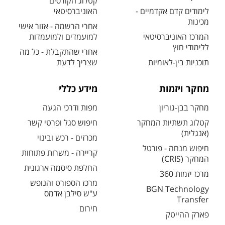
קטלוג הקורסים
לימודים קדם אקדמיים -
האוניברסיטאי
מכינות
אחרי הרשמה - אזור אישי
המרכז האוניברסיטאי
למועמדים ולמועמדות
ללימודי חוץ
אחרי שהתקבלת - כל מה
תוכניות בין-לאומיות
שצריך לדעת
מחקר ויזמות
מידע כללי
מחקר בבן-גוריון
מפות ודרכי הגעה
קטלוג תשתיות המחקר
חיפוש סגל ופרטי קשר
(אנגלית)
מכרזים - רכש ובינוי
חיפוש מנחה - פורטל
קריירה - משרות פתוחות
המחקר (CRIS)
החלפת סיסמה ארגונית
מרכז יזמות 360
מרכז הספורט והנופש
BGN Technology
ע"ש סילבן אדמס
Transfer
חירום
פארק ההייטק