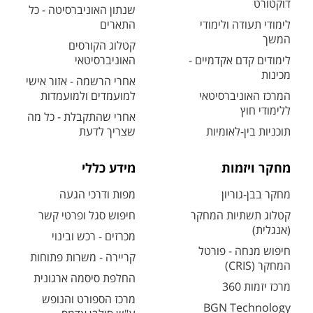
דוקטורט
שנתון האוניברסיטה - כל
לימודי תעודה ולימודי
התארים
המשך
קטלוג הקורסים
לימודים קדם אקדמיים -
האוניברסיטאי
מכינות
אחרי הרשמה - אזור אישי
המרכז האוניברסיטאי
למועמדים ולמועמדות
ללימודי חוץ
אחרי שהתקבלת - כל מה
תוכניות בין-לאומיות
שצריך לדעת
מחקר ויזמות
מידע כללי
מחקר בבן-גוריון
מפות ודרכי הגעה
קטלוג תשתיות המחקר
חיפוש סגל ופרטי קשר
(אנגלית)
מכרזים - רכש ובינוי
חיפוש מנחה - פורטל
קריירה - משרות פתוחות
המחקר (CRIS)
החלפת סיסמה ארגונית
מרכז יזמות 360
מרכז הספורט והנופש
BGN Technology