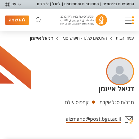
פריט נגישות
התעניינות בלימודים
סטודנטיות וסטודנטים
לסגל
לידידים
עב
להרשמה
עמוד הבית
האנשים שלנו - חיפוש סגל
דניאל אייזמן
דניאל אייזמן
יחידות
חבר/ת סגל אקדמי
קמפוס אילת
aizmand@post.bgu.ac.il
אזור צור קשר עם איש הסגל