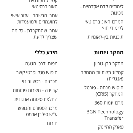
קטלוג הקורסים
לימודים קדם אקדמיים -
האוניברסיטאי
מכינות
אחרי הרשמה - אזור אישי
המרכז האוניברסיטאי
למועמדים ולמועמדות
ללימודי חוץ
אחרי שהתקבלת - כל מה
תוכניות בין-לאומיות
שצריך לדעת
מחקר ויזמות
מידע כללי
מחקר בבן-גוריון
מפות ודרכי הגעה
קטלוג תשתיות המחקר
חיפוש סגל ופרטי קשר
(אנגלית)
מכרזים - רכש ובינוי
חיפוש מנחה - פורטל
קריירה - משרות פתוחות
המחקר (CRIS)
החלפת סיסמה ארגונית
מרכז יזמות 360
מרכז הספורט והנופש
BGN Technology
ע"ש סילבן אדמס
Transfer
חירום
פארק ההייטק