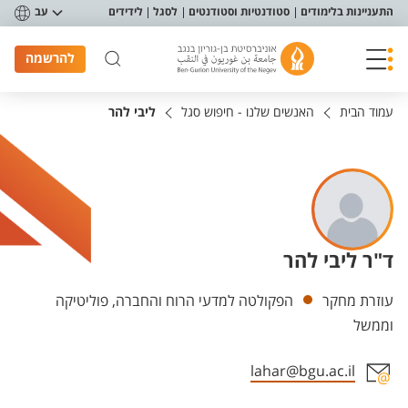
פריט נגישות
התעניינות בלימודים
סטודנטיות וסטודנטים
לסגל
לידידים
עב
להרשמה
עמוד הבית
האנשים שלנו - חיפוש סגל
ליבי להר
ד"ר ליבי להר
יחידות
עוזרת מחקר
הפקולטה למדעי הרוח והחברה, פוליטיקה
וממשל
lahar@bgu.ac.il
אזור צור קשר עם איש הסגל