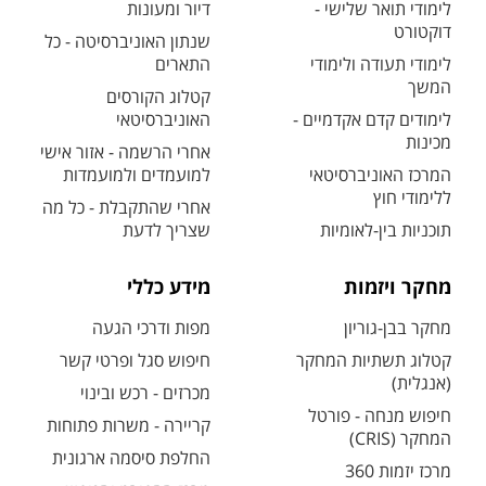
לימודי תואר שלישי -
דיור ומעונות
דוקטורט
שנתון האוניברסיטה - כל
לימודי תעודה ולימודי
התארים
המשך
קטלוג הקורסים
לימודים קדם אקדמיים -
האוניברסיטאי
מכינות
אחרי הרשמה - אזור אישי
המרכז האוניברסיטאי
למועמדים ולמועמדות
ללימודי חוץ
אחרי שהתקבלת - כל מה
תוכניות בין-לאומיות
שצריך לדעת
מחקר ויזמות
מידע כללי
מחקר בבן-גוריון
מפות ודרכי הגעה
קטלוג תשתיות המחקר
חיפוש סגל ופרטי קשר
(אנגלית)
מכרזים - רכש ובינוי
חיפוש מנחה - פורטל
קריירה - משרות פתוחות
המחקר (CRIS)
החלפת סיסמה ארגונית
מרכז יזמות 360