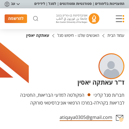
פריט נגישות
התעניינות בלימודים
סטודנטיות וסטודנטים
לסגל
לידידים
עב
להרשמה
עמוד הבית
האנשים שלנו - חיפוש סגל
עאתקה יאסין
ד"ר עאתקה יאסין
יחידות
חבר/ת סגל קליני
הפקולטה למדעי הבריאות, החטיבה
לבריאות בקהילה-במרכז הרפואי אוניברסיטאי סורוקה
atiqaya0305@gmail.com
אזור צור קשר עם איש הסגל