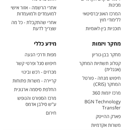
מכינות
אחרי הרשמה - אזור אישי
המרכז האוניברסיטאי
למועמדים ולמועמדות
ללימודי חוץ
אחרי שהתקבלת - כל מה
תוכניות בין-לאומיות
שצריך לדעת
מחקר ויזמות
מידע כללי
מחקר בבן-גוריון
מפות ודרכי הגעה
קטלוג תשתיות המחקר
חיפוש סגל ופרטי קשר
(אנגלית)
מכרזים - רכש ובינוי
חיפוש מנחה - פורטל
קריירה - משרות פתוחות
המחקר (CRIS)
החלפת סיסמה ארגונית
מרכז יזמות 360
מרכז הספורט והנופש
BGN Technology
ע"ש סילבן אדמס
Transfer
חירום
פארק ההייטק
משרות אקדמיות