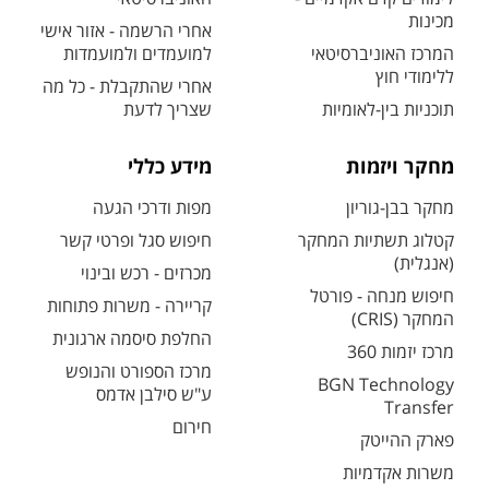
מכינות
אחרי הרשמה - אזור אישי
המרכז האוניברסיטאי
למועמדים ולמועמדות
ללימודי חוץ
אחרי שהתקבלת - כל מה
תוכניות בין-לאומיות
שצריך לדעת
מחקר ויזמות
מידע כללי
מחקר בבן-גוריון
מפות ודרכי הגעה
קטלוג תשתיות המחקר
חיפוש סגל ופרטי קשר
(אנגלית)
מכרזים - רכש ובינוי
חיפוש מנחה - פורטל
קריירה - משרות פתוחות
המחקר (CRIS)
החלפת סיסמה ארגונית
מרכז יזמות 360
מרכז הספורט והנופש
BGN Technology
ע"ש סילבן אדמס
Transfer
חירום
פארק ההייטק
משרות אקדמיות