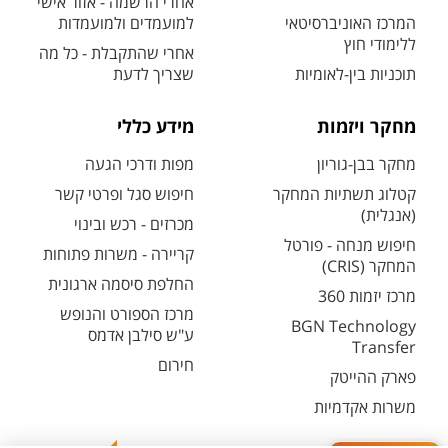
אחרי הרשמה - אזור אישי
המרכז האוניברסיטאי
למועמדים ולמועמדות
ללימודי חוץ
אחרי שהתקבלת - כל מה
תוכניות בין-לאומיות
שצריך לדעת
מחקר ויזמות
מידע כללי
מחקר בבן-גוריון
מפות ודרכי הגעה
קטלוג תשתיות המחקר
חיפוש סגל ופרטי קשר
(אנגלית)
מכרזים - רכש ובינוי
חיפוש מנחה - פורטל
קריירה - משרות פתוחות
המחקר (CRIS)
החלפת סיסמה ארגונית
מרכז יזמות 360
מרכז הספורט והנופש
BGN Technology
ע"ש סילבן אדמס
Transfer
חירום
פארק ההייטק
משרות אקדמיות