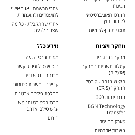
מכינות
אחרי הרשמה - אזור אישי
המרכז האוניברסיטאי
למועמדים ולמועמדות
ללימודי חוץ
אחרי שהתקבלת - כל מה
תוכניות בין-לאומיות
שצריך לדעת
מחקר ויזמות
מידע כללי
מחקר בבן-גוריון
מפות ודרכי הגעה
קטלוג תשתיות המחקר
חיפוש סגל ופרטי קשר
(אנגלית)
מכרזים - רכש ובינוי
חיפוש מנחה - פורטל
קריירה - משרות פתוחות
המחקר (CRIS)
החלפת סיסמה ארגונית
מרכז יזמות 360
מרכז הספורט והנופש
BGN Technology
ע"ש סילבן אדמס
Transfer
חירום
פארק ההייטק
משרות אקדמיות