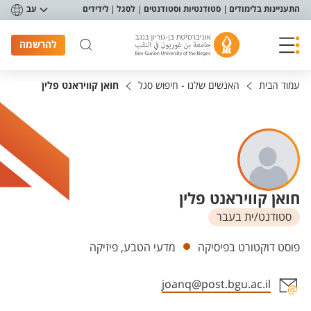
פריט נגישות
התעניינות בלימודים
סטודנטיות וסטודנטים
לסגל
לידידים
עב
להרשמה
עמוד הבית
האנשים שלנו - חיפוש סגל
חואן קוויראנט פלין
חואן קוויראנט פלין
סטודנט/ית בעבר
יחידות
פוסט דוקטורט בפיסיקה
מדעי הטבע, פיזיקה
joanq@post.bgu.ac.il
אזור צור קשר עם איש הסגל