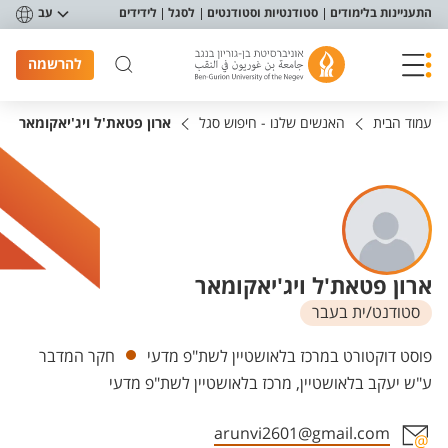
פריט נגישות
התעניינות בלימודים
סטודנטיות וסטודנטים
לסגל
לידידים
עב
להרשמה
עמוד הבית
האנשים שלנו - חיפוש סגל
ארון פטאת'ל ויג'יאקומאר
ארון פטאת'ל ויג'יאקומאר
סטודנט/ית בעבר
יחידות
פוסט דוקטורט במרכז בלאושטיין לשת"פ מדעי
חקר המדבר
ע"ש יעקב בלאושטיין, מרכז בלאושטיין לשת"פ מדעי
arunvi2601@gmail.com