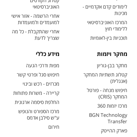
קטלוג הקורסים
לימודים קדם אקדמיים -
האוניברסיטאי
מכינות
אחרי הרשמה - אזור אישי
המרכז האוניברסיטאי
למועמדים ולמועמדות
ללימודי חוץ
אחרי שהתקבלת - כל מה
תוכניות בין-לאומיות
שצריך לדעת
מחקר ויזמות
מידע כללי
מחקר בבן-גוריון
מפות ודרכי הגעה
קטלוג תשתיות המחקר
חיפוש סגל ופרטי קשר
(אנגלית)
מכרזים - רכש ובינוי
חיפוש מנחה - פורטל
קריירה - משרות פתוחות
המחקר (CRIS)
החלפת סיסמה ארגונית
מרכז יזמות 360
מרכז הספורט והנופש
BGN Technology
ע"ש סילבן אדמס
Transfer
חירום
פארק ההייטק