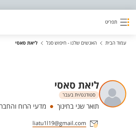
פריט נגישות
תפריט
עמוד הבית
האנשים שלנו - חיפוש סגל
ליאת סאסי
ליאת סאסי
סטודנט/ית בעבר
יחידות
תואר שני בחינוך
מדעי הרוח והחברה
אזור צור קשר עם איש הסגל
liatu1l19@gmail.com