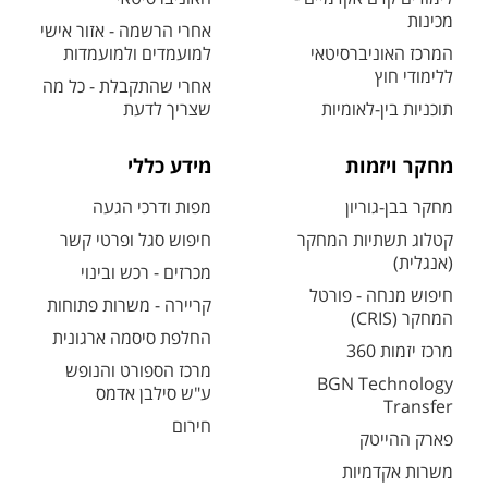
מכינות
אחרי הרשמה - אזור אישי
המרכז האוניברסיטאי
למועמדים ולמועמדות
ללימודי חוץ
אחרי שהתקבלת - כל מה
תוכניות בין-לאומיות
שצריך לדעת
מחקר ויזמות
מידע כללי
מחקר בבן-גוריון
מפות ודרכי הגעה
קטלוג תשתיות המחקר
חיפוש סגל ופרטי קשר
(אנגלית)
מכרזים - רכש ובינוי
חיפוש מנחה - פורטל
קריירה - משרות פתוחות
המחקר (CRIS)
החלפת סיסמה ארגונית
מרכז יזמות 360
מרכז הספורט והנופש
BGN Technology
ע"ש סילבן אדמס
Transfer
חירום
פארק ההייטק
משרות אקדמיות