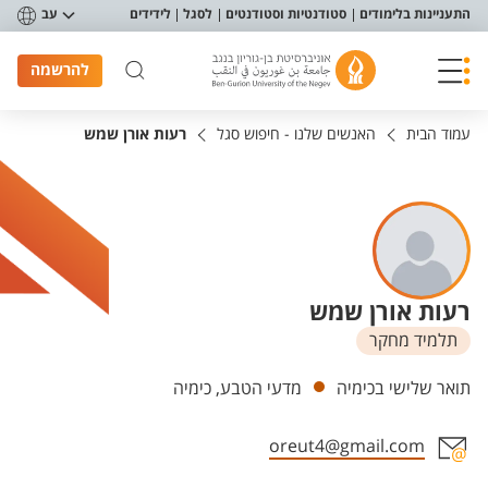
פריט נגישות
התעניינות בלימודים
סטודנטיות וסטודנטים
לסגל
לידידים
עב
להרשמה
עמוד הבית
האנשים שלנו - חיפוש סגל
רעות אורן שמש
רעות אורן שמש
תלמיד מחקר
יחידות
תואר שלישי בכימיה
מדעי הטבע, כימיה
oreut4@gmail.com
אזור צור קשר עם איש הסגל