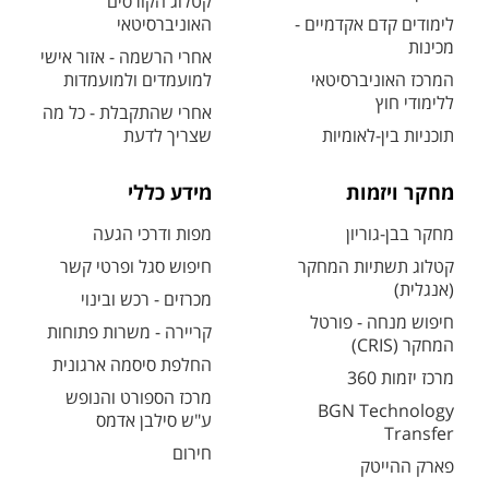
קטלוג הקורסים
לימודים קדם אקדמיים -
האוניברסיטאי
מכינות
אחרי הרשמה - אזור אישי
המרכז האוניברסיטאי
למועמדים ולמועמדות
ללימודי חוץ
אחרי שהתקבלת - כל מה
תוכניות בין-לאומיות
שצריך לדעת
מחקר ויזמות
מידע כללי
מחקר בבן-גוריון
מפות ודרכי הגעה
קטלוג תשתיות המחקר
חיפוש סגל ופרטי קשר
(אנגלית)
מכרזים - רכש ובינוי
חיפוש מנחה - פורטל
קריירה - משרות פתוחות
המחקר (CRIS)
החלפת סיסמה ארגונית
מרכז יזמות 360
מרכז הספורט והנופש
BGN Technology
ע"ש סילבן אדמס
Transfer
חירום
פארק ההייטק