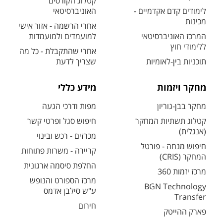
קטלוג הקורסים
לימודים קדם אקדמיים -
האוניברסיטאי
מכינות
אחרי הרשמה - אזור אישי
המרכז האוניברסיטאי
למועמדים ולמועמדות
ללימודי חוץ
אחרי שהתקבלת - כל מה
תוכניות בין-לאומיות
שצריך לדעת
מחקר ויזמות
מידע כללי
מחקר בבן-גוריון
מפות ודרכי הגעה
קטלוג תשתיות המחקר
חיפוש סגל ופרטי קשר
(אנגלית)
מכרזים - רכש ובינוי
חיפוש מנחה - פורטל
קריירה - משרות פתוחות
המחקר (CRIS)
החלפת סיסמה ארגונית
מרכז יזמות 360
מרכז הספורט והנופש
BGN Technology
ע"ש סילבן אדמס
Transfer
חירום
פארק ההייטק