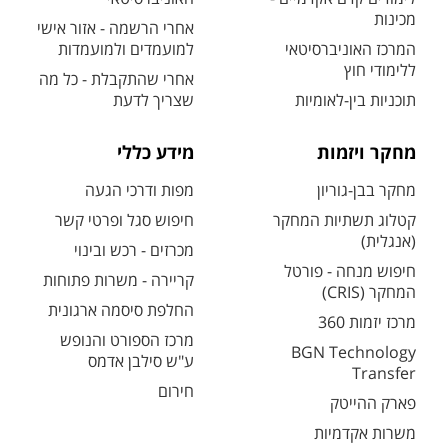
מכינות
אחרי הרשמה - אזור אישי
המרכז האוניברסיטאי
למועמדים ולמועמדות
ללימודי חוץ
אחרי שהתקבלת - כל מה
תוכניות בין-לאומיות
שצריך לדעת
מחקר ויזמות
מידע כללי
מחקר בבן-גוריון
מפות ודרכי הגעה
קטלוג תשתיות המחקר
חיפוש סגל ופרטי קשר
(אנגלית)
מכרזים - רכש ובינוי
חיפוש מנחה - פורטל
קריירה - משרות פתוחות
המחקר (CRIS)
החלפת סיסמה ארגונית
מרכז יזמות 360
מרכז הספורט והנופש
BGN Technology
ע"ש סילבן אדמס
Transfer
חירום
פארק ההייטק
משרות אקדמיות