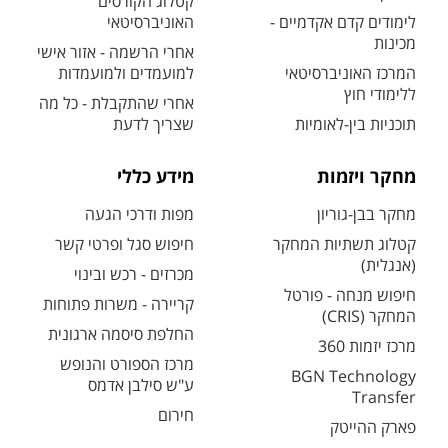
קטלוג הקורסים
לימודים קדם אקדמיים -
האוניברסיטאי
מכינות
אחרי הרשמה - אזור אישי
המרכז האוניברסיטאי
למועמדים ולמועמדות
ללימודי חוץ
אחרי שהתקבלת - כל מה
תוכניות בין-לאומיות
שצריך לדעת
מחקר ויזמות
מידע כללי
מחקר בבן-גוריון
מפות ודרכי הגעה
קטלוג תשתיות המחקר
חיפוש סגל ופרטי קשר
(אנגלית)
מכרזים - רכש ובינוי
חיפוש מנחה - פורטל
קריירה - משרות פתוחות
המחקר (CRIS)
החלפת סיסמה ארגונית
מרכז יזמות 360
מרכז הספורט והנופש
BGN Technology
ע"ש סילבן אדמס
Transfer
חירום
פארק ההייטק