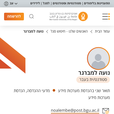
פריט נגישות
התעניינות בלימודים
סטודנטיות וסטודנטים
לסגל
לידידים
עב
להרשמה
עמוד הבית
האנשים שלנו - חיפוש סגל
נועה למברגר
נועה למברגר
סטודנט/ית בעבר
יחידות
תואר שני בהנדסת מערכות מידע
מדעי ההנדסה, הנדסת
מערכות מידע
noalembe@post.bgu.ac.il