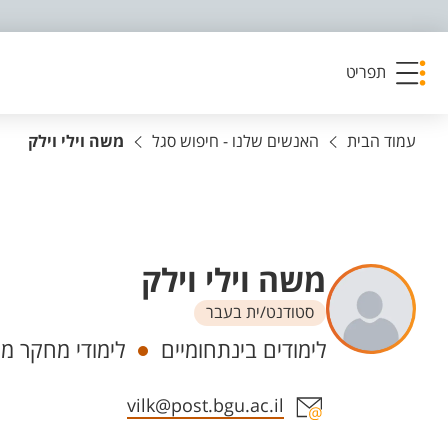
פריט נגישות
תפריט
עמוד הבית
האנשים שלנו - חיפוש סגל
משה וילי וילק
משה וילי וילק
סטודנט/ית בעבר
יחידות
לימודים בינתחומיים
לימודי מחקר מת
אזור צור קשר עם איש הסגל
vilk@post.bgu.ac.il