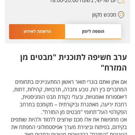
יום שלישי, בשעה 18:00-20:00
מפגש מקוון
הוספה ליומן
הרשמה לאירוע
ערב חשיפה לתוכנית "מבטים מן
המזרח"
אם אתן ואתם בוגרי תואר ראשון המתעניינים בתחומים
המחברים בין רוח, טבע וחברה, תרבויות, קהילות, דתות,
דיאספורות ואומנויות, ובעלי נקודת מבט הומניסטית,
רחבת יריעה, מאתגרת וביקורתית – מקומכם במרחב
הפקולטי העל־תחומי "מבטים מן המזרח".
אנו מחפשות את אלו מכם שרוצים ללמוד ולהיות שותפים
בקידום, בפיתוח וביצירת מערך אפיסטמולוגי המפתח את
קטגורית "המזרח" בהקשרים מגוונים ורחבים מאד,