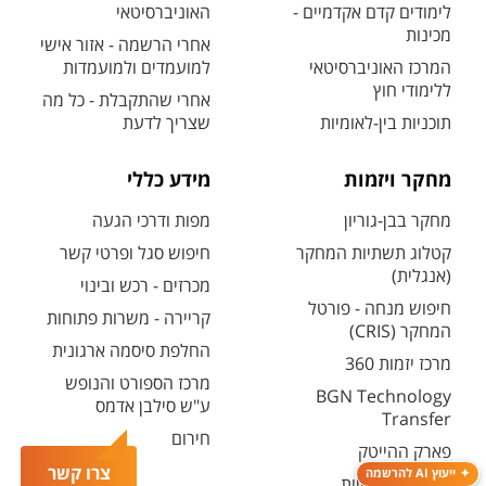
לימודים קדם אקדמיים -
האוניברסיטאי
מכינות
אחרי הרשמה - אזור אישי
המרכז האוניברסיטאי
למועמדים ולמועמדות
ללימודי חוץ
אחרי שהתקבלת - כל מה
תוכניות בין-לאומיות
שצריך לדעת
מחקר ויזמות
מידע כללי
מחקר בבן-גוריון
מפות ודרכי הגעה
קטלוג תשתיות המחקר
חיפוש סגל ופרטי קשר
(אנגלית)
מכרזים - רכש ובינוי
חיפוש מנחה - פורטל
קריירה - משרות פתוחות
המחקר (CRIS)
החלפת סיסמה ארגונית
מרכז יזמות 360
מרכז הספורט והנופש
BGN Technology
ע"ש סילבן אדמס
Transfer
חירום
פארק ההייטק
צרו קשר
ייעוץ AI להרשמה
משרות אקדמיות