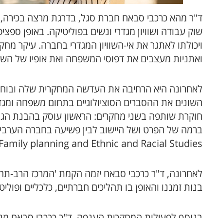
ד"ר מהא כרכבי סבאח חברת סגל, בדרגת מרצה בכירה, במ
שוק עבודה ושוויון מגדרי ונשים בפוליטיקה. באופן ס
ויכולתו לאתגר את אי-השוויון המגדרי בחברה. עיקר מ
ואתניות מעצבים את דפוסי המשפחה ואת אופיו של השינ
לאחרונה היא הרחיבה את העדשה המחקרית שלה ובוחנת 
השונים את ההסברים הסוציולוגיים בתחום משפחה ומגדר
חוקרת שותפה בשני מחקרים: הראשון עוסק בהבנת הגור
ogy, Journal of Family planning and Ethnic and Racial Studies
לאחרונה, ד"ר כרכבי סבאח יזמה הקמת 'המרכז הרב-תח
בנות זמננו והאופן בו תהליכים חברתיים, כלכליים ופול
בנוסף לפעילות המחקרית הענפה, ד"ר כרכבי סבאח מנה