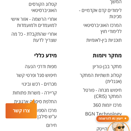
המשך
קטלוג הקורסים
לימודים קדם אקדמיים -
האוניברסיטאי
מכינות
אחרי הרשמה - אזור אישי
המרכז האוניברסיטאי
למועמדים ולמועמדות
ללימודי חוץ
אחרי שהתקבלת - כל מה
תוכניות בין-לאומיות
שצריך לדעת
מחקר ויזמות
מידע כללי
מחקר בבן-גוריון
מפות ודרכי הגעה
קטלוג תשתיות המחקר
חיפוש סגל ופרטי קשר
(אנגלית)
מכרזים - רכש ובינוי
חיפוש מנחה - פורטל
קריירה - משרות פתוחות
המחקר (CRIS)
החלפת סיסמה ארגונית
מרכז יזמות 360
מרכז הספורט והנופש
צרו קשר
BGN Technology
ע"ש סילבן אדמס
ייעוץ AI להרשמה
Transfer
חירום
פארק ההייטק