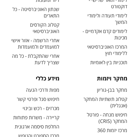
לימודי תואר שלישי -
דיור ומעונות
דוקטורט
שנתון האוניברסיטה - כל
לימודי תעודה ולימודי
התארים
המשך
קטלוג הקורסים
לימודים קדם אקדמיים -
האוניברסיטאי
מכינות
אחרי הרשמה - אזור אישי
המרכז האוניברסיטאי
למועמדים ולמועמדות
ללימודי חוץ
אחרי שהתקבלת - כל מה
תוכניות בין-לאומיות
שצריך לדעת
מחקר ויזמות
מידע כללי
מחקר בבן-גוריון
מפות ודרכי הגעה
קטלוג תשתיות המחקר
חיפוש סגל ופרטי קשר
(אנגלית)
מכרזים - רכש ובינוי
חיפוש מנחה - פורטל
קריירה - משרות פתוחות
המחקר (CRIS)
החלפת סיסמה ארגונית
מרכז יזמות 360
מרכז הספורט והנופש