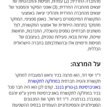
מהחברה החרדית; (2) עמדות, תפיסות והתנהגויות של
יוצאים מהחברה החרדית; (3) אופני הסיקור והמסגור של
יוצאים מהחברה החרדית ותהליכי יציאה באמצעי
התקשורת המיינסטרים בישראל. באופן ספציפי, המחקר
מתמקד בתרומה הייחודית של אמצעי התקשורת, לצד
משתנים חברתיים נוספים (השכלה, התנדבות, תחושות
שייכות, שירות צבאי, פעילות גופנית), בעיצובם של
תפיסות ודימויים אלו ובהשתלבותם בחברה הישראלית
הכללית.
על המרצה:
ד"ר יוסי דוד, הוא מרצה בכיר וראש המעבדה למחקר
תקשורת והטיה חברתית
במחלקה לתקשורת
באוניברסיטת בן-גוריון בנגב
. קודם לכן הוא היה חבר סגל
בכיר במחלקה לתקשורת באוניברסיטת מיינץ ע"ש יוהנס
גוטנברג בגרמניה. ד"ר דוד חוקר את המנגונים
הסוציולוגיים והפסיכולוגיים העומדים בבסיס ההשפעות