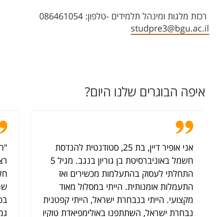
רכזת מלגות ומינהל תלמידים -טלפון: 086461054
studpre3@bgu.ac.il
איפה הבוגרים שלנו היום?
אני אופיר דיין, בת 25, סטודנטית להנדסת
"ה
חשמל באוניברסיטת בן גוריון בנגב. מגיל 5
רצ
התחלתי לעסוק בהתעלמות מכשירים ואז
חל
התעמלות אומנותית. הייתי במסלול מאוד
שנת
מקצועי. הייתי בנבחרת ישראל, הייתי קפטנית
נבחרת ישראל, השתתפנו באולימפיאדת טוקיו
גמ