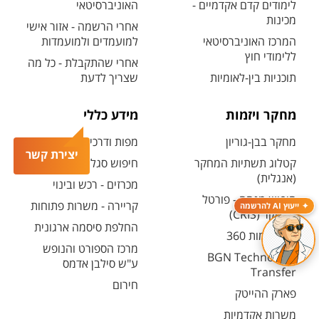
לימודים קדם אקדמיים -
האוניברסיטאי
מכינות
אחרי הרשמה - אזור אישי
המרכז האוניברסיטאי
למועמדים ולמועמדות
ללימודי חוץ
אחרי שהתקבלת - כל מה
תוכניות בין-לאומיות
שצריך לדעת
מחקר ויזמות
מידע כללי
מחקר בבן-גוריון
מפות ודרכי הגעה
יצירת קשר
קטלוג תשתיות המחקר
חיפוש סגל ופרטי קשר
(אנגלית)
מכרזים - רכש ובינוי
חיפוש מנחה - פורטל
קריירה - משרות פתוחות
ייעוץ AI להרשמה
המחקר (CRIS)
החלפת סיסמה ארגונית
מרכז יזמות 360
מרכז הספורט והנופש
BGN Technology
ע"ש סילבן אדמס
Transfer
חירום
פארק ההייטק
משרות אקדמיות