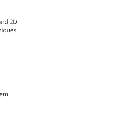
and 2D
niques
lem