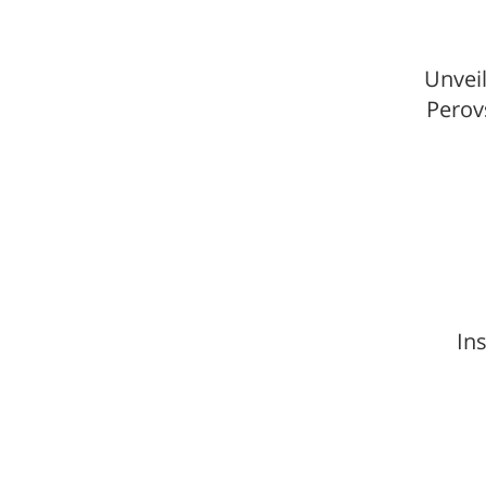
Unvei
Perov
In