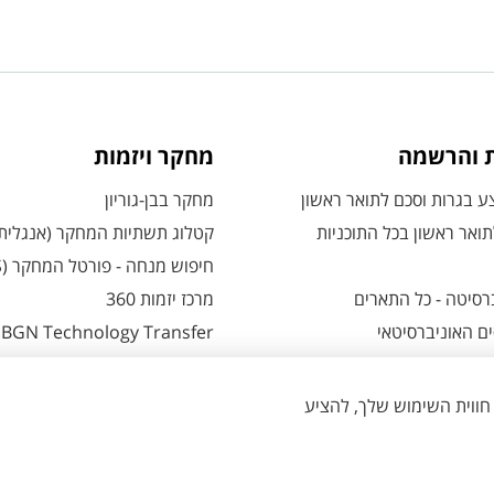
ת והרשמה
מחקר ויזמות
 בגרות וסכם לתואר ראשון
מחקר בבן-גוריון
ואר ראשון בכל התוכניות
קטלוג תשתיות המחקר (אנגלית
חיפוש מנחה - פורטל המחקר (CRIS)
רסיטה - כל התארים
מרכז יזמות 360
ם האוניברסיטאי
BGN Technology Transfer
 אזור אישי למועמדים
פארק ההייטק
משרות אקדמיות
ת - כל מה שצריך לדעת