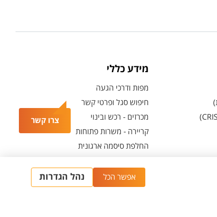
מידע כללי
מפות ודרכי הגעה
)
חיפוש סגל ופרטי קשר
מכרזים - רכש ובינוי
צרו קשר
קריירה - משרות פתוחות
החלפת סיסמה ארגונית
מרכז הספורט והנופש ע"ש סילבן אדמס
חירום