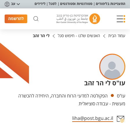
פריט נגישות
התעניינות בלימודים
סטודנטיות וסטודנטים
לסגל
לידידים
עב
להרשמה
עמוד הבית
האנשים שלנו - חיפוש סגל
לי הר זהב
עו"ס לי הר זהב
יחידות
עו"ס
הפקולטה למדעי הרוח והחברה, היחידה להכשרה
מעשית - עבודה סוציאלית
liha@post.bgu.ac.il
אזור צור קשר עם איש הסגל