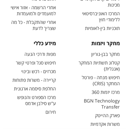
מכינות
אחרי הרשמה - אזור אישי
המרכז האוניברסיטאי
למועמדים ולמועמדות
ללימודי חוץ
אחרי שהתקבלת - כל מה
תוכניות בין-לאומיות
שצריך לדעת
מחקר ויזמות
מידע כללי
מחקר בבן-גוריון
מפות ודרכי הגעה
קטלוג תשתיות המחקר
חיפוש סגל ופרטי קשר
(אנגלית)
מכרזים - רכש ובינוי
חיפוש מנחה - פורטל
קריירה - משרות פתוחות
המחקר (CRIS)
החלפת סיסמה ארגונית
מרכז יזמות 360
מרכז הספורט והנופש
BGN Technology
ע"ש סילבן אדמס
Transfer
חירום
פארק ההייטק
משרות אקדמיות