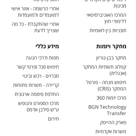
מכינות
אחרי הרשמה - אזור אישי
המרכז האוניברסיטאי
למועמדים ולמועמדות
ללימודי חוץ
אחרי שהתקבלת - כל מה
תוכניות בין-לאומיות
שצריך לדעת
מחקר ויזמות
מידע כללי
מחקר בבן-גוריון
מפות ודרכי הגעה
קטלוג תשתיות המחקר
חיפוש סגל ופרטי קשר
(אנגלית)
מכרזים - רכש ובינוי
חיפוש מנחה - פורטל
קריירה - משרות פתוחות
המחקר (CRIS)
החלפת סיסמה ארגונית
מרכז יזמות 360
מרכז הספורט והנופש
BGN Technology
ע"ש סילבן אדמס
Transfer
חירום
פארק ההייטק
משרות אקדמיות