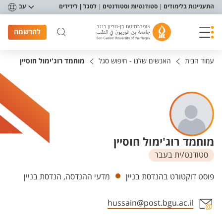
פריט נגישות
התעניינות בלימודים
סטודנטיות וסטודנטים
לסגל
לידידים
עב
להרשמה
עמוד הבית
האנשים שלנו - חיפוש סגל
מוחמד רוג'ימול חוסיין
מוחמד רוג'ימול חוסיין
סטודנט/ית בעבר
יחידות
פוסט דוקטורט בהנדסת בניין
מדעי ההנדסה, הנדסת בניין
hussain@post.bgu.ac.il
אזור צור קשר עם איש הסגל