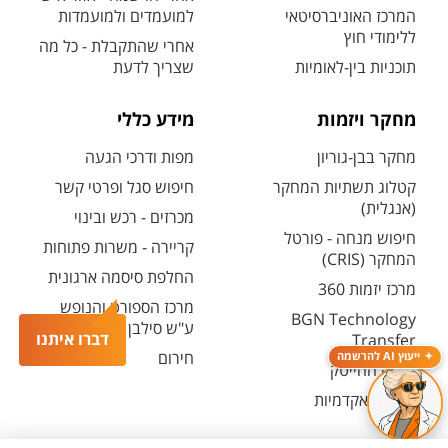
המרכז האוניברסיטאי
למועמדים ולמועמדות
ללימודי חוץ
אחרי שהתקבלת - כל מה
תוכניות בין-לאומיות
שצריך לדעת
מחקר ויזמות
מידע כללי
מחקר בבן-גוריון
מפות ודרכי הגעה
קטלוג תשתיות המחקר
חיפוש סגל ופרטי קשר
(אנגלית)
מכרזים - רכש ובינוי
חיפוש מנחה - פורטל
קריירה - משרות פתוחות
המחקר (CRIS)
החלפת סיסמה ארגונית
מרכז יזמות 360
מרכז הספורט והנופש
BGN Technology
ע"ש סילבן אדמס
דברו איתנו
Transfer
חירום
ייעוץ AI להרשמה
פארק ההייטק
משרות אקדמיות