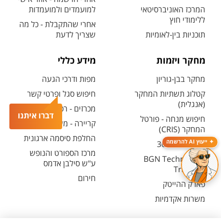
המרכז האוניברסיטאי
למועמדים ולמועמדות
ללימודי חוץ
אחרי שהתקבלת - כל מה
תוכניות בין-לאומיות
שצריך לדעת
מחקר ויזמות
מידע כללי
מחקר בבן-גוריון
מפות ודרכי הגעה
קטלוג תשתיות המחקר
חיפוש סגל ופרטי קשר
(אנגלית)
מכרזים - רכש ובינוי
דברו איתנו
חיפוש מנחה - פורטל
קריירה - משרות פתוחות
המחקר (CRIS)
החלפת סיסמה ארגונית
ייעוץ AI להרשמה
מרכז יזמות 360
מרכז הספורט והנופש
BGN Technology
ע"ש סילבן אדמס
Transfer
חירום
פארק ההייטק
משרות אקדמיות