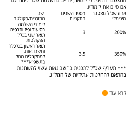
המצטבר המינימלי לתואר, יחוייב בהשלמת שכר לימוד גם
אם סיים את לימודיו.
​אחוז שכ"ל מצטבר
​מספר השנים
​ שם
מינימלי
התקניות
התוכנית/פקולטה
לימודי השלמה
בסיעוד ופיזיותרפיה
3
200%
תואר שני בכלל
הפקולטות
​תואר ראשון בכלכלה
וחשבונאות,
3.5
350%
למתקבלים החל
בתשפ"א***
*** תעריף שכ"ל לתכנית בחשבונאות עשוי להשתנות
בהתאם להחלטות עתידיות של המל"ג.
הגשת עבודה באיחור- תעודת הוראה
קרא עוד
סטודנט פעיל ו/או סטודנט שסיים את לימודיו לתואר ונותר
חייב מטלות אקדמיות שלא ביצע במועדן, מחוייב על כל שנת
איחור ב-5% משכר הלימוד הבסיסי המלא של אותה השנה
בה דווח האיחור.