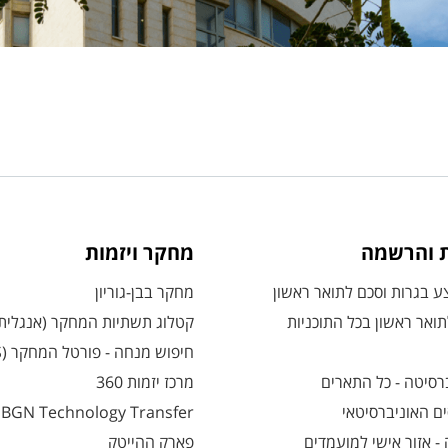
ת והרשמה
מחקר ויזמות
 בגרות וסכם לתואר ראשון
מחקר בבן-גוריון
ואר ראשון בכל התוכניות
קטלוג תשתיות המחקר (אנגלית
חיפוש מנחה - פורטל המחקר (CRIS)
רסיטה - כל התארים
מרכז יזמות 360
ם האוניברסיטאי
BGN Technology Transfer
 אזור אישי למועמדים
פארק ההייטק