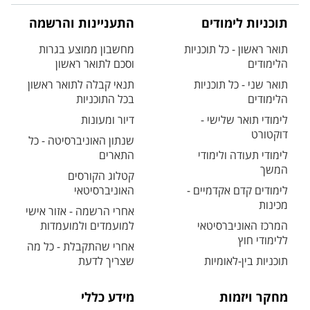
תוכניות לימודים
התעניינות והרשמה
תואר ראשון - כל תוכניות
מחשבון ממוצע בגרות
הלימודים
וסכם לתואר ראשון
תואר שני - כל תוכניות
תנאי קבלה לתואר ראשון
הלימודים
בכל התוכניות
לימודי תואר שלישי -
דיור ומעונות
דוקטורט
שנתון האוניברסיטה - כל
לימודי תעודה ולימודי
התארים
המשך
קטלוג הקורסים
לימודים קדם אקדמיים -
האוניברסיטאי
מכינות
אחרי הרשמה - אזור אישי
המרכז האוניברסיטאי
למועמדים ולמועמדות
ללימודי חוץ
אחרי שהתקבלת - כל מה
תוכניות בין-לאומיות
שצריך לדעת
מחקר ויזמות
מידע כללי