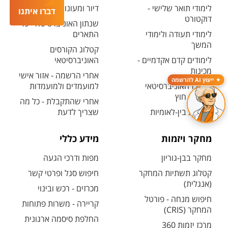
לימודי תואר שלישי -
דיור ומעונות
דברו איתנו
דוקטורט
שנתון האוניברסיטה - כל
לימודי תעודה ולימודי
התארים
המשך
קטלוג הקורסים
לימודים קדם אקדמיים -
האוניברסיטאי
מכינות
אחרי הרשמה - אזור אישי
ייעוץ AI להרשמה
המרכז האוניברסיטאי
למועמדים ולמועמדות
ללימודי חוץ
אחרי שהתקבלת - כל מה
תוכניות בין-לאומיות
שצריך לדעת
מחקר ויזמות
מידע כללי
מחקר בבן-גוריון
מפות ודרכי הגעה
קטלוג תשתיות המחקר
חיפוש סגל ופרטי קשר
(אנגלית)
מכרזים - רכש ובינוי
חיפוש מנחה - פורטל
קריירה - משרות פתוחות
המחקר (CRIS)
החלפת סיסמה ארגונית
מרכז יזמות 360