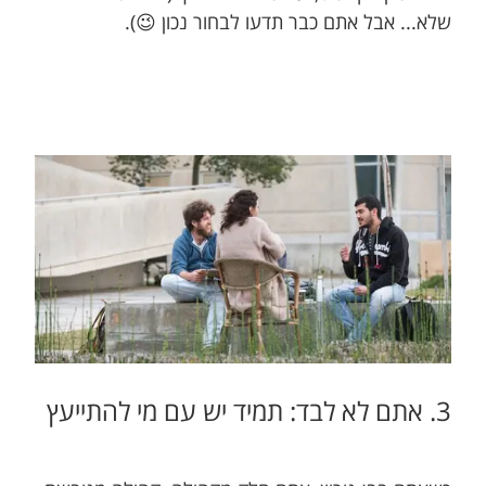
שלא... אבל אתם כבר תדעו לבחור נכון 😉).
3. אתם ל​​א לבד: תמיד​ יש עם מי להתייעץ​