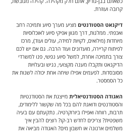
כשאתם בבן-גוריון, אתם חלק מקהילה. קהילה מגובשת,
קרובה ועוזרת.
דיקנאט הסטודנטים
מציע מערך סיוע ותמיכה רחב
ואכפתי. ממלגות, דרך מגוון אפיקי סיוע לאוכלוסיות
מיוחדות (מילואים, לקויות למידה, עולים ועוד), מרכז
לפיתוח קריירה, מועדונים ועוד הרבה. גם אם יש לכם
צורך בתמיכה אחרת, למשל סיוע נפשי, פנו למשרדי
הדיקנאט ותקבלו מענה מקצועי, נגיש ובעלויות
מסובסדות. לפעמים אפילו שיחה אחת יכולה לשנות את
כל הסמסטר.
האגודה הסטודנטיאלית
מייצגת את הסטודנטיות
והסטודנטים ודואגת להם בכל מה שקשור ללימודים,
תרבות, רווחה ואפילו ביורוקרטיה. נתקעתם עם בעיה
משפטית? צריכים לחדש רב-קו? רוצים להבין איך
משלמים ארנונה או חשבון מים? האגודה מביאה את