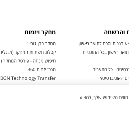
ת והרשמה
מחקר ויזמות
 בגרות וסכם לתואר ראשון
מחקר בבן-גוריון
ואר ראשון בכל התוכניות
קטלוג תשתיות המחקר (אנגלית
חיפוש מנחה - פורטל המחקר (CRIS)
רסיטה - כל התארים
מרכז יזמות 360
ם האוניברסיטאי
BGN Technology Transfer
 אזור אישי למועמדים
פארק ההייטק
משרות אקדמיות
ת - כל מה שצריך לדעת