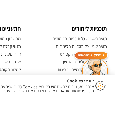
תוכניות לימודים
התעניינו
תואר ראשון - כל תוכניות הלימודים
מחשבון ממוצע
תואר שני - כל תוכניות הלימודים
תנאי קבלה לת
לימודי תואר שלישי - דוקטורט
דיור ומעונות
ייעוץ AI להרשמה
לימודי תעודה ולימודי המשך
שנתון האוניב
לימודים קדם אקדמיים - מכינות
קטלוג הקורסי
המרכז האוניברסיטאי ללימודי חוץ
אחרי הרשמה -
ולמועמדות
תוכניות בין-לאומיות
אחרי שהתקבל