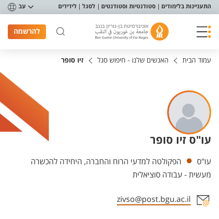
פריט נגישות
התעניינות בלימודים
סטודנטיות וסטודנטים
לסגל
לידידים
עב
להרשמה
עמוד הבית
האנשים שלנו - חיפוש סגל
זיו סופר
עו"ס זיו סופר
יחידות
עו"ס
הפקולטה למדעי הרוח והחברה, היחידה להכשרה
מעשית - עבודה סוציאלית
zivso@post.bgu.ac.il
אזור צור קשר עם איש הסגל