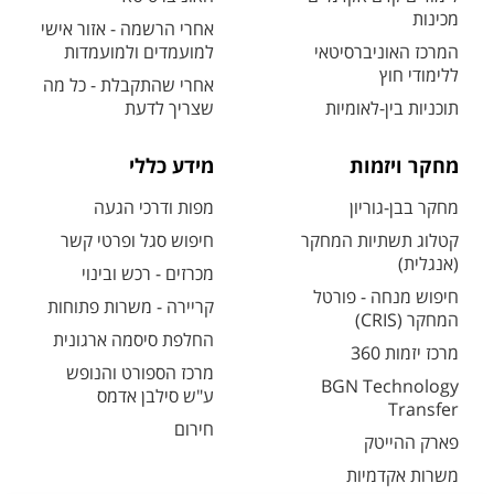
מכינות
אחרי הרשמה - אזור אישי
המרכז האוניברסיטאי
למועמדים ולמועמדות
ללימודי חוץ
אחרי שהתקבלת - כל מה
תוכניות בין-לאומיות
שצריך לדעת
מחקר ויזמות
מידע כללי
מחקר בבן-גוריון
מפות ודרכי הגעה
קטלוג תשתיות המחקר
חיפוש סגל ופרטי קשר
(אנגלית)
מכרזים - רכש ובינוי
חיפוש מנחה - פורטל
קריירה - משרות פתוחות
המחקר (CRIS)
החלפת סיסמה ארגונית
מרכז יזמות 360
מרכז הספורט והנופש
BGN Technology
ע"ש סילבן אדמס
Transfer
חירום
פארק ההייטק
משרות אקדמיות