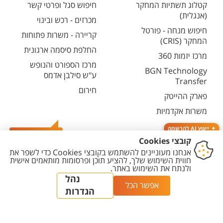
קטלוג תשתיות המחקר
חיפוש סגל ופרטי קשר
(אנגלית)
מכרזים - רכש ובינוי
חיפוש מנחה - פורטל
קריירה - משרות פתוחות
המחקר (CRIS)
החלפת סיסמה ארגונית
מרכז יזמות 360
מרכז הספורט והנופש
BGN Technology
ע"ש סילבן אדמס
Transfer
חירום
פארק ההייטק
משרות אקדמיות
ייעוץ AI להרשמה
צרו קשר
יצירת
הצהרת
מדיניות
מדיניות עריכת
הגדרת
קשר
נגישות
פרטיות
תוכן
עוגיות