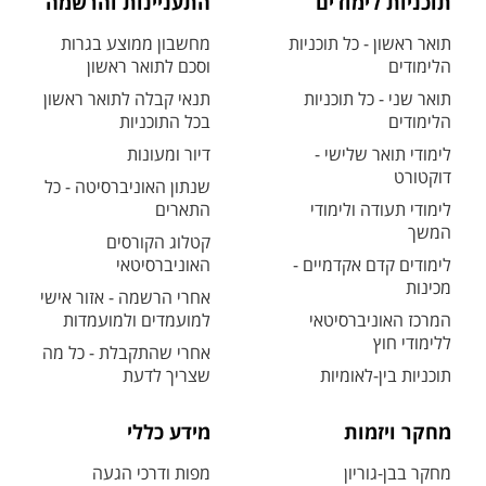
תוכניות לימודים
התעניינות והרשמה
תואר ראשון - כל תוכניות
מחשבון ממוצע בגרות
הלימודים
וסכם לתואר ראשון
תואר שני - כל תוכניות
תנאי קבלה לתואר ראשון
הלימודים
בכל התוכניות
לימודי תואר שלישי -
דיור ומעונות
דוקטורט
שנתון האוניברסיטה - כל
לימודי תעודה ולימודי
התארים
המשך
קטלוג הקורסים
לימודים קדם אקדמיים -
האוניברסיטאי
מכינות
אחרי הרשמה - אזור אישי
המרכז האוניברסיטאי
למועמדים ולמועמדות
ללימודי חוץ
אחרי שהתקבלת - כל מה
תוכניות בין-לאומיות
שצריך לדעת
מחקר ויזמות
מידע כללי
מחקר בבן-גוריון
מפות ודרכי הגעה