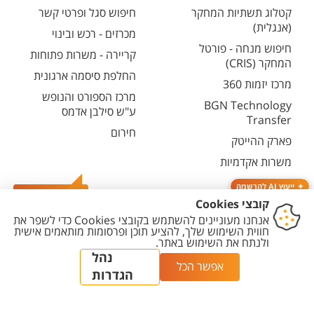
קטלוג תשתיות המחקר
חיפוש סגל ופרטי קשר
(אנגלית)
מכרזים - רכש ובינוי
חיפוש מנחה - פורטל
קריירה - משרות פתוחות
המחקר (CRIS)
החלפת סיסמה ארגונית
מרכז יזמות 360
מרכז הספורט והנופש
BGN Technology
ע"ש סילבן אדמס
Transfer
חירום
פארק ההייטק
משרות אקדמיות
ייעוץ AI להרשמה
צרו קשר
יצירת
הצהרת
מדיניות
מדיניות עריכת
הגדרת
קשר
נגישות
פרטיות
תוכן
עוגיות