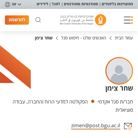
פריט נגישות
התעניינות בלימודים
סטודנטיות וסטודנטים
לסגל
לידידים
עב
להרשמה
עמוד הבית
האנשים שלנו - חיפוש סגל
שחר צימן
שחר צימן
יחידות
חבר/ת סגל אקדמי
הפקולטה למדעי הרוח והחברה, עבודה
סוציאלית
zimen@post.bgu.ac.il
אזור צור קשר עם איש הסגל