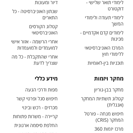
לימודי תואר שלישי -
דיור ומעונות
דוקטורט
שנתון האוניברסיטה - כל
לימודי תעודה ולימודי
התארים
המשך
קטלוג הקורסים
לימודים קדם אקדמיים -
האוניברסיטאי
מכינות
אחרי הרשמה - אזור אישי
המרכז האוניברסיטאי
למועמדים ולמועמדות
ללימודי חוץ
אחרי שהתקבלת - כל מה
תוכניות בין-לאומיות
שצריך לדעת
מחקר ויזמות
מידע כללי
מחקר בבן-גוריון
מפות ודרכי הגעה
קטלוג תשתיות המחקר
חיפוש סגל ופרטי קשר
(אנגלית)
מכרזים - רכש ובינוי
חיפוש מנחה - פורטל
קריירה - משרות פתוחות
המחקר (CRIS)
החלפת סיסמה ארגונית
מרכז יזמות 360