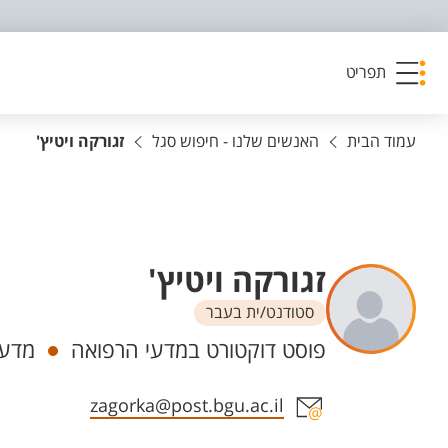
פריט נגישות
תפריט
עמוד הבית
האנשים שלנו - חיפוש סגל
זגורקה ויטיץ'
זגורקה ויטיץ'
סטודנט/ית בעבר
יחידות
פוסט דוקטורט במדעי הרפואה
מדעי
אזור צור קשר עם איש הסגל
zagorka@post.bgu.ac.il