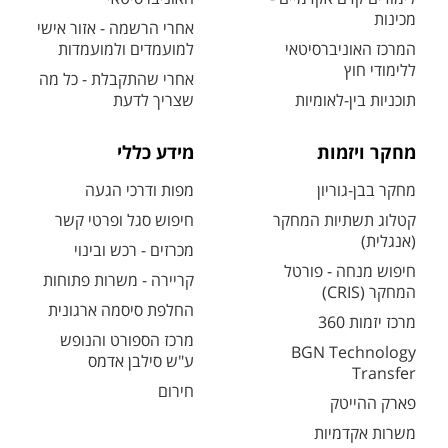
מכינות
אחרי הרשמה - אזור אישי
המרכז האוניברסיטאי
למועמדים ולמועמדות
ללימודי חוץ
אחרי שהתקבלת - כל מה
תוכניות בין-לאומיות
שצריך לדעת
מחקר ויזמות
מידע כללי
מחקר בבן-גוריון
מפות ודרכי הגעה
קטלוג תשתיות המחקר
חיפוש סגל ופרטי קשר
(אנגלית)
מכרזים - רכש ובינוי
חיפוש מנחה - פורטל
קריירה - משרות פתוחות
המחקר (CRIS)
החלפת סיסמה ארגונית
מרכז יזמות 360
מרכז הספורט והנופש
BGN Technology
ע"ש סילבן אדמס
Transfer
חירום
פארק ההייטק
משרות אקדמיות