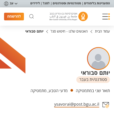
פריט נגישות
התעניינות בלימודים
סטודנטיות וסטודנטים
לסגל
לידידים
עב
להרשמה
עמוד הבית
האנשים שלנו - חיפוש סגל
יותם סבוראי
יותם סבוראי
סטודנט/ית בעבר
יחידות
תואר שני במתמטיקה
מדעי הטבע, מתמטיקה
ysavorai@post.bgu.ac.il
אזור צור קשר עם איש הסגל