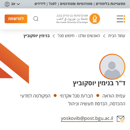
פריט נגישות
התעניינות בלימודים
סטודנטיות וסטודנטים
לסגל
לידידים
עב
להרשמה
עמוד הבית
האנשים שלנו - חיפוש סגל
בנימין יוסקוביץ
ד"ר בנימין יוסקוביץ
יחידות
עמית הוראה
חבר/ת סגל אקדמי
הפקולטה למדעי
ההנדסה, הנדסת תעשיה וניהול
yoskovib@post.bgu.ac.il
אזור צור קשר עם איש הסגל