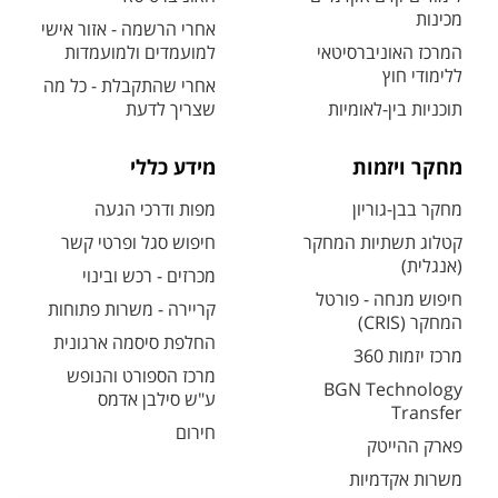
מכינות
אחרי הרשמה - אזור אישי
המרכז האוניברסיטאי
למועמדים ולמועמדות
ללימודי חוץ
אחרי שהתקבלת - כל מה
תוכניות בין-לאומיות
שצריך לדעת
מחקר ויזמות
מידע כללי
מחקר בבן-גוריון
מפות ודרכי הגעה
קטלוג תשתיות המחקר
חיפוש סגל ופרטי קשר
(אנגלית)
מכרזים - רכש ובינוי
חיפוש מנחה - פורטל
קריירה - משרות פתוחות
המחקר (CRIS)
החלפת סיסמה ארגונית
מרכז יזמות 360
מרכז הספורט והנופש
BGN Technology
ע"ש סילבן אדמס
Transfer
חירום
פארק ההייטק
משרות אקדמיות