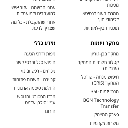
מכינות
אחרי הרשמה - אזור אישי
המרכז האוניברסיטאי
למועמדים ולמועמדות
ללימודי חוץ
אחרי שהתקבלת - כל מה
תוכניות בין-לאומיות
שצריך לדעת
מחקר ויזמות
מידע כללי
מחקר בבן-גוריון
מפות ודרכי הגעה
קטלוג תשתיות המחקר
חיפוש סגל ופרטי קשר
(אנגלית)
מכרזים - רכש ובינוי
חיפוש מנחה - פורטל
קריירה - משרות פתוחות
המחקר (CRIS)
החלפת סיסמה ארגונית
מרכז יזמות 360
מרכז הספורט והנופש
BGN Technology
ע"ש סילבן אדמס
Transfer
חירום
פארק ההייטק
משרות אקדמיות