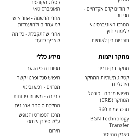
קטלוג הקורסים
לימודים קדם אקדמיים -
האוניברסיטאי
מכינות
אחרי הרשמה - אזור אישי
המרכז האוניברסיטאי
למועמדים ולמועמדות
ללימודי חוץ
אחרי שהתקבלת - כל מה
תוכניות בין-לאומיות
שצריך לדעת
מחקר ויזמות
מידע כללי
מחקר בבן-גוריון
מפות ודרכי הגעה
קטלוג תשתיות המחקר
חיפוש סגל ופרטי קשר
(אנגלית)
מכרזים - רכש ובינוי
חיפוש מנחה - פורטל
קריירה - משרות פתוחות
המחקר (CRIS)
החלפת סיסמה ארגונית
מרכז יזמות 360
מרכז הספורט והנופש
BGN Technology
ע"ש סילבן אדמס
Transfer
חירום
פארק ההייטק