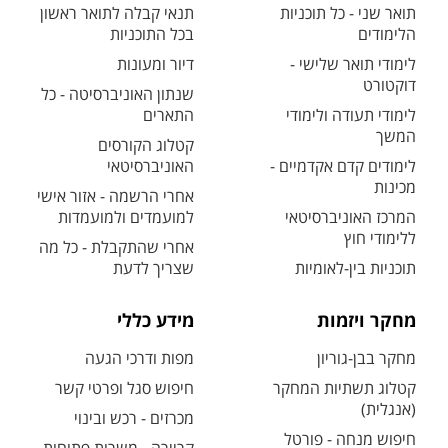
תואר שני - כל תוכניות
תנאי קבלה לתואר ראשון
הלימודים
בכל התוכניות
לימודי תואר שלישי -
דיור ומעונות
דוקטורט
שנתון האוניברסיטה - כל
לימודי תעודה ולימודי
התארים
המשך
קטלוג הקורסים
לימודים קדם אקדמיים -
האוניברסיטאי
מכינות
אחרי הרשמה - אזור אישי
המרכז האוניברסיטאי
למועמדים ולמועמדות
ללימודי חוץ
אחרי שהתקבלת - כל מה
תוכניות בין-לאומיות
שצריך לדעת
מחקר ויזמות
מידע כללי
מחקר בבן-גוריון
מפות ודרכי הגעה
קטלוג תשתיות המחקר
חיפוש סגל ופרטי קשר
(אנגלית)
מכרזים - רכש ובינוי
חיפוש מנחה - פורטל