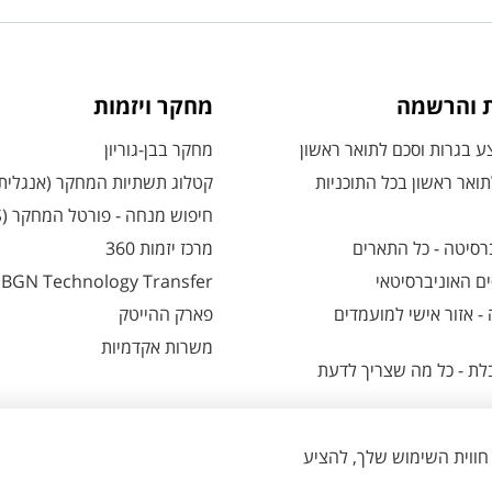
ת והרשמה
מחקר ויזמות
 בגרות וסכם לתואר ראשון
מחקר בבן-גוריון
ואר ראשון בכל התוכניות
קטלוג תשתיות המחקר (אנגלית
חיפוש מנחה - פורטל המחקר (CRIS)
רסיטה - כל התארים
מרכז יזמות 360
ם האוניברסיטאי
BGN Technology Transfer
 אזור אישי למועמדים
פארק ההייטק
משרות אקדמיות
ת - כל מה שצריך לדעת