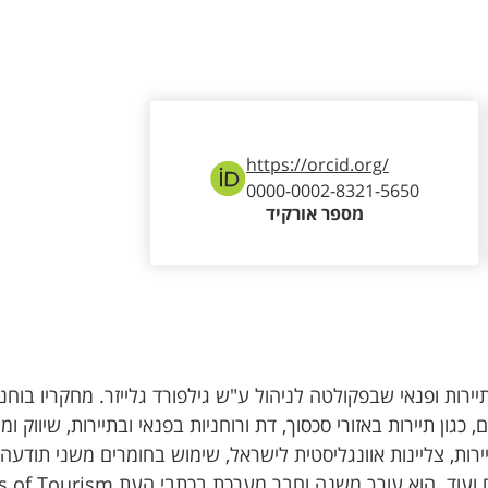
https://orcid.org/
0000-0002-8321-5650
מספר אורקיד
ירות ופנאי שבפקולטה לניהול ע"ש גילפורד גלייזר. מחקריו בוחני
כגון תיירות באזורי סכסוך, דת ורוחניות בפנאי ובתיירות, שיווק ומי
רות, צליינות אוונגליסטית לישראל, שימוש בחומרים משני תודעה
ותיירות, המשאב האנושי בענפי התיירות והאירוח ועוד. הוא עורך משנה וחבר 