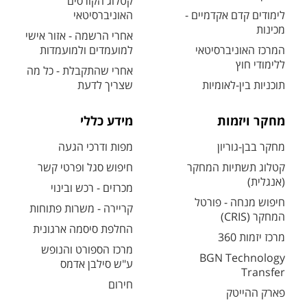
קטלוג הקורסים
לימודים קדם אקדמיים -
האוניברסיטאי
מכינות
אחרי הרשמה - אזור אישי
המרכז האוניברסיטאי
למועמדים ולמועמדות
ללימודי חוץ
אחרי שהתקבלת - כל מה
תוכניות בין-לאומיות
שצריך לדעת
מחקר ויזמות
מידע כללי
מחקר בבן-גוריון
מפות ודרכי הגעה
קטלוג תשתיות המחקר
חיפוש סגל ופרטי קשר
(אנגלית)
מכרזים - רכש ובינוי
חיפוש מנחה - פורטל
קריירה - משרות פתוחות
המחקר (CRIS)
החלפת סיסמה ארגונית
מרכז יזמות 360
מרכז הספורט והנופש
BGN Technology
ע"ש סילבן אדמס
Transfer
חירום
פארק ההייטק