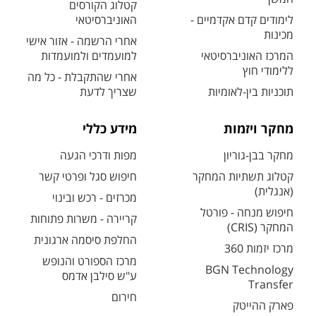
קטלוג הקורסים
לימודים קדם אקדמיים -
האוניברסיטאי
מכינות
אחרי הרשמה - אזור אישי
המרכז האוניברסיטאי
למועמדים ולמועמדות
ללימודי חוץ
אחרי שהתקבלת - כל מה
תוכניות בין-לאומיות
שצריך לדעת
מחקר ויזמות
מידע כללי
מחקר בבן-גוריון
מפות ודרכי הגעה
קטלוג תשתיות המחקר
חיפוש סגל ופרטי קשר
(אנגלית)
מכרזים - רכש ובינוי
חיפוש מנחה - פורטל
קריירה - משרות פתוחות
המחקר (CRIS)
החלפת סיסמה ארגונית
מרכז יזמות 360
מרכז הספורט והנופש
BGN Technology
ע"ש סילבן אדמס
Transfer
חירום
פארק ההייטק