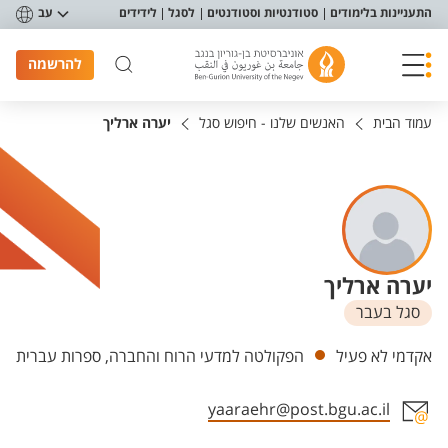
פריט נגישות
התעניינות בלימודים
סטודנטיות וסטודנטים
לסגל
לידידים
עב
להרשמה
עמוד הבית
האנשים שלנו - חיפוש סגל
יערה ארליך
יערה ארליך
סגל בעבר
יחידות
אקדמי לא פעיל
הפקולטה למדעי הרוח והחברה, ספרות עברית
yaaraehr@post.bgu.ac.il
אזור צור קשר עם איש הסגל