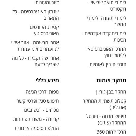
לימודי תואר שלישי -
דיור ומעונות
דוקטורט
שנתון האוניברסיטה - כל
לימודי תעודה ולימודי
התארים
המשך
קטלוג הקורסים
לימודים קדם אקדמיים -
האוניברסיטאי
מכינות
אחרי הרשמה - אזור אישי
המרכז האוניברסיטאי
למועמדים ולמועמדות
ללימודי חוץ
אחרי שהתקבלת - כל מה
תוכניות בין-לאומיות
שצריך לדעת
מחקר ויזמות
מידע כללי
מחקר בבן-גוריון
מפות ודרכי הגעה
קטלוג תשתיות המחקר
חיפוש סגל ופרטי קשר
(אנגלית)
מכרזים - רכש ובינוי
חיפוש מנחה - פורטל
קריירה - משרות פתוחות
המחקר (CRIS)
החלפת סיסמה ארגונית
מרכז יזמות 360