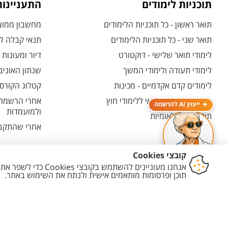
תוכניות לימודים
התעניינו
תואר ראשון - כל תוכניות הלימודים
מחשבון ממוצע
תואר שני - כל תוכניות הלימודים
תנאי קבלה לת
לימודי תואר שלישי - דוקטורט
דיור ומעונות
לימודי תעודה ולימודי המשך
שנתון האוניב
לימודים קדם אקדמיים - מכינות
קטלוג הקורסי
המרכז האוניברסיטאי ללימודי חוץ
אחרי הרשמה -
ייעוץ AI להרשמה
ולמועמדות
תוכניות בין-לאומיות
אחרי שהתקבל
יצירת קשר
הצהרת נגישות
מדיניות פרטיות
מדיניות עריכת תוכן