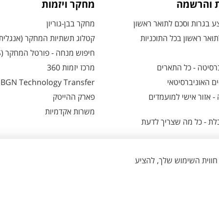
ת והרשמה
מחקר ויזמות
 בגרות וסכם לתואר ראשון
מחקר בבן-גוריון
ואר ראשון בכל התוכניות
קטלוג תשתיות המחקר (אנגלית
חיפוש מנחה - פורטל המחקר (CRIS)
רסיטה - כל התארים
מרכז יזמות 360
ם האוניברסיטאי
BGN Technology Transfer
 אזור אישי למועמדים
פארק ההייטק
משרות אקדמיות
ת - כל מה שצריך לדעת
הגדרת עוגיות